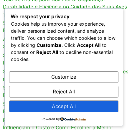
Durabilidade e Eficiência no Cuidado das Suas Aves
Tela Alambrado Galvanizada, Tela Gradil e Outras
We respect your privacy
Soluções de Cercamento: O que Considerar ao
Cookies help us improve your experience,
Escolher o Melhor Tipo de Tela
deliver personalized content, and analyze
traffic. You can choose which cookies to allow
Alambrado, Gradil, Tela Galvanizada e Outras
by clicking
Customize
. Click
Accept All
to
Soluções de Segurança e Cercamento
consent or
Reject All
to decline non-essential
Stretch Filme: O Melhor Material para Embalagem,
cookies.
Proteção e Armazenamento
Sombrite para Planta: Preço, Benefícios e Aplicações
Customize
no Cultivo de Culturas
Solpack: Inovação e Sustentabilidade no Setor de
Reject All
Embalagens e Sombreamento
Seladora de Plástico: A Solução Eficiente para
Accept All
Fechamento e Proteção de Produtos
Powered by
Preço da Lona e Rolo de Lona: Fatores que
Influenciam o Custo e Como Escolher a Melhor