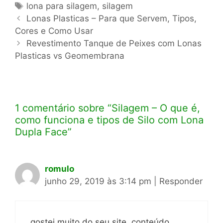
Tags
lona para silagem
,
silagem
Navegação
Lonas Plasticas – Para que Servem, Tipos,
de
Cores e Como Usar
post
Revestimento Tanque de Peixes com Lonas
Plasticas vs Geomembrana
1 comentário sobre “
Silagem – O que é,
como funciona e tipos de Silo com Lona
Dupla Face
”
romulo
junho 29, 2019 às 3:14 pm
|
Responder
gostei muito do seu site. conteúdo