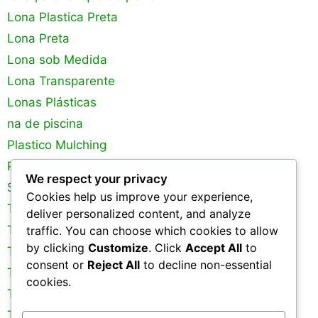
Lona Plastica Preta
Lona Preta
Lona sob Medida
Lona Transparente
Lonas Plásticas
na de piscina
Plastico Mulching
Plastico para Estufa
We respect your privacy
Silagem
Cookies help us improve your experience,
Tanques de Peixes
deliver personalized content, and analyze
Tela de Sombreamento
traffic. You can choose which cookies to allow
by clicking
Customize
. Click
Accept All
to
Tela Mosquiteira
consent or
Reject All
to decline non-essential
Tela para Galinheiro
cookies.
Tela para Pinteiro
Tela para Viveiro