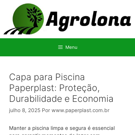
Pular
para
o
conteúdo
Menu
Capa para Piscina
Paperplast: Proteção,
Durabilidade e Economia
julho 8, 2025
Por
www.paperplast.com.br
Manter a piscina limpa e segura é essencial