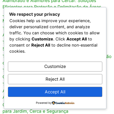
Alambrado e Alambres para Cercar: Soluções
Eficientes para Proteção e Delimitação de Áreas
We respect your privacy
Janela para Mosquiteiro: Proteção Eficiente contra
Cookies help us improve your experience,
Mosquitos e Insetos Indesejados
deliver personalized content, and analyze
Tela de Segurança: Proteção Eficiente para
traffic. You can choose which cookies to allow
Ambientes Residenciais e Comerciais
by clicking
Customize
. Click
Accept All
to
Tela de Arame: Versatilidade, Resistência e
consent or
Reject All
to decline non-essential
Segurança para Diversas Aplicações
cookies.
Tela Viveiro: A Solução Ideal para Criação e Proteção
de Animais e Plantas
Customize
Tela para Pinteiro: A Solução Ideal para Proteger e
Organizar a Criação de Aves
Reject All
Tela Pinteiro: A Solução Ideal para Criar um
Ambiente Seguro e Organizado para Pequenos
Accept All
Animais
Powered by
Casa das Cercas: Soluções Eficientes com Telas
para Jardim, Cerca e Segurança