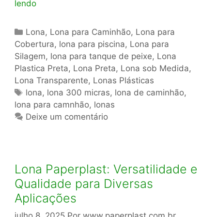
lendo
Categorias
Lona
,
Lona para Caminhão
,
Lona para
Cobertura
,
lona para piscina
,
Lona para
Silagem
,
lona para tanque de peixe
,
Lona
Plastica Preta
,
Lona Preta
,
Lona sob Medida
,
Lona Transparente
,
Lonas Plásticas
Tags
lona
,
lona 300 micras
,
lona de caminhão
,
lona para camnhão
,
lonas
Deixe um comentário
Lona Paperplast: Versatilidade e
Qualidade para Diversas
Aplicações
julho 8, 2025
Por
www.paperplast.com.br