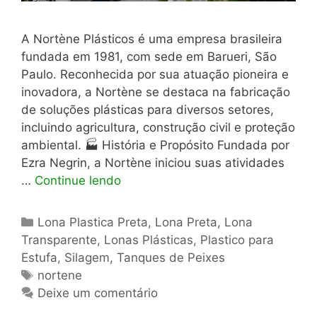
A Nortène Plásticos é uma empresa brasileira
fundada em 1981, com sede em Barueri, São
Paulo. Reconhecida por sua atuação pioneira e
inovadora, a Nortène se destaca na fabricação
de soluções plásticas para diversos setores,
incluindo agricultura, construção civil e proteção
ambiental. 🏭 História e Propósito Fundada por
Ezra Negrin, a Nortène iniciou suas atividades
…
Continue lendo
Categorias
Lona Plastica Preta
,
Lona Preta
,
Lona
Transparente
,
Lonas Plásticas
,
Plastico para
Estufa
,
Silagem
,
Tanques de Peixes
Tags
nortene
Deixe um comentário