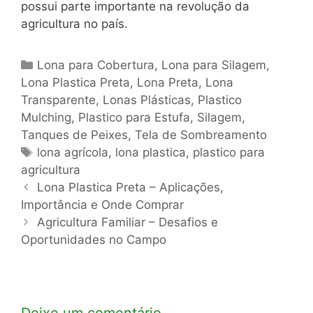
possui parte importante na revolução da
agricultura no país.
Categorias
Lona para Cobertura
,
Lona para Silagem
,
Lona Plastica Preta
,
Lona Preta
,
Lona
Transparente
,
Lonas Plásticas
,
Plastico
Mulching
,
Plastico para Estufa
,
Silagem
,
Tanques de Peixes
,
Tela de Sombreamento
Tags
lona agrícola
,
lona plastica
,
plastico para
agricultura
Navegação
Lona Plastica Preta – Aplicações,
de
Importância e Onde Comprar
post
Agricultura Familiar – Desafios e
Oportunidades no Campo
Deixe um comentário