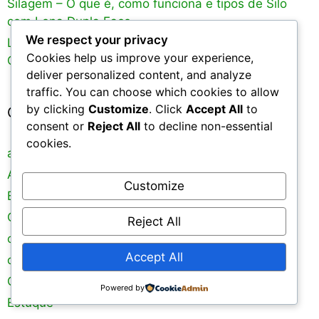
Silagem – O que é, como funciona e tipos de Silo
com Lona Dupla Face
We respect your privacy
Lonas Plasticas – Para que Servem, Tipos, Cores e
Cookies help us improve your experience,
Como Usar
deliver personalized content, and analyze
traffic. You can choose which cookies to allow
by clicking
Customize
. Click
Accept All
to
Categorias
consent or
Reject All
to decline non-essential
cookies.
arame galvanizado
Arames
Customize
Brindes Personalizados
Capa para Piscina
Reject All
capa para proteção de piscina
Accept All
capas para piscina
Concertina
Powered by
Estuque