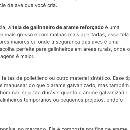
e de ave que você cria.
cia, a
tela de galinheiro de arame reforçado
é uma
e mais grosso e com malhas mais apertadas, essa tela
ores maiores ou onde a segurança das aves é uma
colha perfeita para galinheiros em áreas rurais, onde o
vagens é maior.
 feitas de polietileno ou outro material sintético. Esse ti
l de manusear do que o arame galvanizado, mas também
bora não seja tão durável quanto o arame galvanizado,
galinheiros temporários ou pequenos projetos, onde o
ponível no mercado. Ela é composta por fios de arame