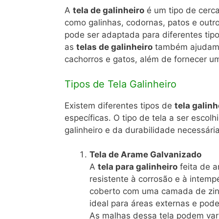
A
tela de galinheiro
é um tipo de cerca
como galinhas, codornas, patos e outr
pode ser adaptada para diferentes tipo
as
telas de galinheiro
também ajudam a
cachorros e gatos, além de fornecer um
Tipos de Tela Galinheiro
Existem diferentes tipos de
tela galinh
específicas. O tipo de tela a ser esc
galinheiro e da durabilidade necessári
Tela de Arame Galvanizado
A
tela para galinheiro
feita de a
resistente à corrosão e à intemp
coberto com uma camada de zinco
ideal para áreas externas e pod
As malhas dessa tela podem vari