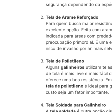
segurança dependendo da espéci
Tela de Arame Reforçado
Para quem busca maior resistên
excelente opção. Feita com aram
indicada para áreas com predad
preocupação primordial. É uma es
risco de invasão por animais sel
Tela de Polietileno
Alguns
galinheiros
utilizam telas
de tela é mais leve e mais fáci
oferece uma boa resistência. Em
tela de polietileno
é ideal para 
custo seja um fator importante.
Tela Soldada para Galinheiro
A
tela soldada
é outra opção dis