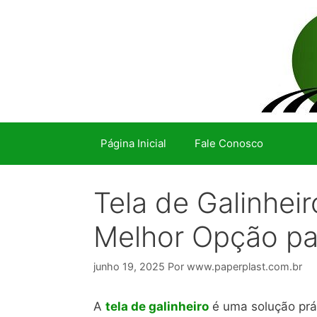
Pular
para
o
conteúdo
Página Inicial
Fale Conosco
Tela de Galinhei
Melhor Opção pa
junho 19, 2025
Por
www.paperplast.com.br
A
tela de galinheiro
é uma solução prát