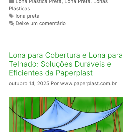
Categorias
Lona Plastica Preta
,
Lona Preta
,
Lonas
Plásticas
Tags
lona preta
Deixe um comentário
Lona para Cobertura e Lona para
Telhado: Soluções Duráveis e
Eficientes da Paperplast
outubro 14, 2025
Por
www.paperplast.com.br