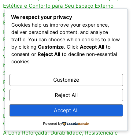
Estética e Conforto para Seu Espaço Externo
Plástico Transparente: Versatilidade, Aplicações e
We respect your privacy
Benefícios
Cookies help us improve your experience,
Plástico Leitoso: Características, Aplicações e
deliver personalized content, and analyze
traffic. You can choose which cookies to allow
Benefícios
by clicking
Customize
. Click
Accept All
to
A empresa PAPERPLAST em
consent or
Reject All
to decline non-essential
www.paperplast.com.br
cookies.
Nortène Plásticos: Inovação e Sustentabilidade no
Setor de Plásticos
Customize
Filme Mulching: Uma Solução Eficiente para
Conservação do Solo e Crescimento Sustentável
Reject All
Mulching: Benefícios e Técnicas para uma
Jardinagem Sustentável
Accept All
Lonax: Líder Brasileira em Soluções de Lonas,
Geomembranas e Silobolsas
Powered by
A Lona Reforçada: Durabilidade, Resistência e