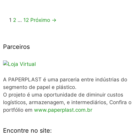
Navegação
1
2
…
12
Próximo →
de
post
Parceiros
A PAPERPLAST é uma parceria entre indústrias do
segmento de papel e plástico.
O projeto é uma oportunidade de diminuir custos
logísticos, armazenagem, e intermediários, Confira o
portfólio em
www.paperplast.com.br
Encontre no site: