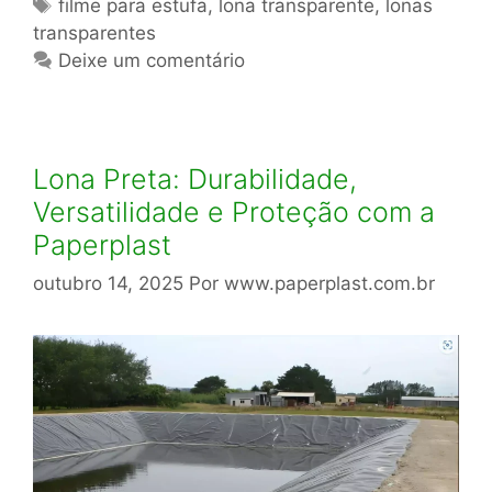
Tags
filme para estufa
,
lona transparente
,
lonas
transparentes
Deixe um comentário
Lona Preta: Durabilidade,
Versatilidade e Proteção com a
Paperplast
outubro 14, 2025
Por
www.paperplast.com.br