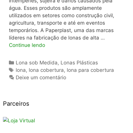
intempéries, sujeira e danos causados pela
água. Esses produtos são amplamente
utilizados em setores como construção civil,
agricultura, transporte e até em eventos
temporários. A Paperplast, uma das marcas
líderes na fabricação de lonas de alta …
Continue lendo
Categorias
Lona sob Medida
,
Lonas Plásticas
Tags
lona
,
lona cobertura
,
lona para cobertura
Deixe um comentário
Parceiros