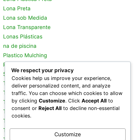
Lona Preta
Lona sob Medida
Lona Transparente
Lonas Plásticas
na de piscina
Plastico Mulching
Plastico para Estufa
We respect your privacy
Silagem
Cookies help us improve your experience,
Tanques de Peixes
deliver personalized content, and analyze
Tela de Sombreamento
traffic. You can choose which cookies to allow
by clicking
Customize
. Click
Accept All
to
Tela Mosquiteira
consent or
Reject All
to decline non-essential
Tela para Galinheiro
cookies.
Tela para Pinteiro
Tela para Viveiro
Customize
Telas de Protecao