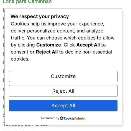
Lona para Caminhão
Lona para Cobertura
We respect your privacy
lona para piscina
Cookies help us improve your experience,
Lona para Silagem
deliver personalized content, and analyze
lona para tanque de peixe
traffic. You can choose which cookies to allow
by clicking
Customize
. Click
Accept All
to
Lona Plastica Preta
consent or
Reject All
to decline non-essential
Lona Preta
cookies.
Lona sob Medida
Lona Transparente
Customize
Lonas Plásticas
na de piscina
Reject All
Plastico Mulching
Accept All
Plastico para Estufa
Silagem
Powered by
Tanques de Peixes