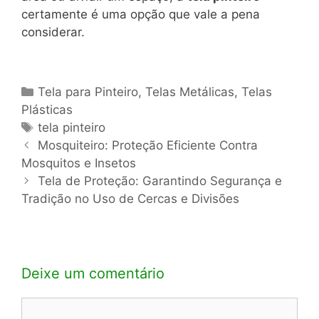
certamente é uma opção que vale a pena
considerar.
Categorias
Tela para Pinteiro
,
Telas Metálicas
,
Telas
Plásticas
Tags
tela pinteiro
Navegação
Mosquiteiro: Proteção Eficiente Contra
de
Mosquitos e Insetos
post
Tela de Proteção: Garantindo Segurança e
Tradição no Uso de Cercas e Divisões
Deixe um comentário
Comentário