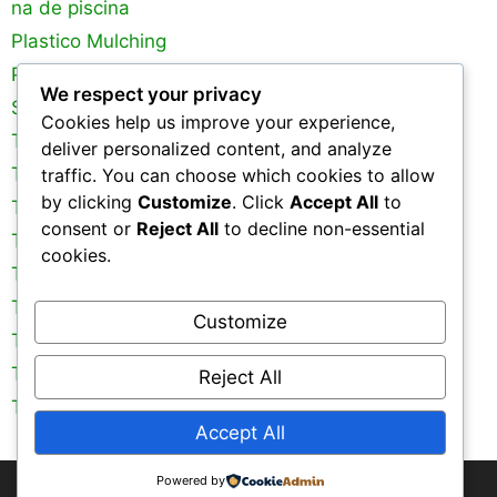
na de piscina
Plastico Mulching
Plastico para Estufa
We respect your privacy
Silagem
Cookies help us improve your experience,
Tanques de Peixes
deliver personalized content, and analyze
Tela de Sombreamento
traffic. You can choose which cookies to allow
by clicking
Customize
. Click
Accept All
to
Tela Mosquiteira
consent or
Reject All
to decline non-essential
Tela para Galinheiro
cookies.
Tela para Pinteiro
Tela para Viveiro
Customize
Telas de Protecao
Telas Metálicas
Reject All
Telas Plásticas
Accept All
Powered by
© 2026 Agrolona
• Distribuído por
GeneratePress