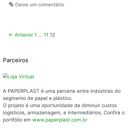
Deixe um comentário
Navegação
← Anterior
1
…
11
12
de
post
Parceiros
A PAPERPLAST é uma parceria entre indústrias do
segmento de papel e plástico.
O projeto é uma oportunidade de diminuir custos
logísticos, armazenagem, e intermediários, Confira o
portfólio em
www.paperplast.com.br