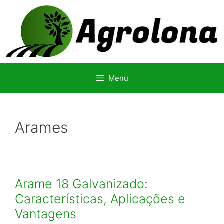
Pular
para
o
conteúdo
Menu
Arames
Arame 18 Galvanizado:
Características, Aplicações e
Vantagens