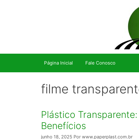
Pular
para
o
conteúdo
Página Inicial
Fale Conosco
filme transparen
Plástico Transparente:
Benefícios
junho 18, 2025
Por
www.paperplast.com.br