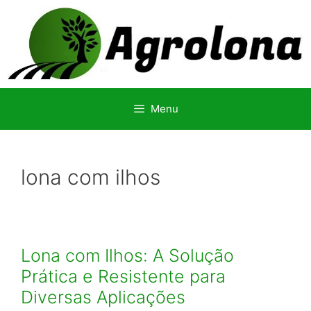
Pular
para
o
conteúdo
Menu
lona com ilhos
Lona com Ilhos: A Solução
Prática e Resistente para
Diversas Aplicações