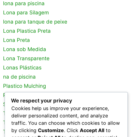
lona para piscina
Lona para Silagem
lona para tanque de peixe
Lona Plastica Preta
Lona Preta
Lona sob Medida
Lona Transparente
Lonas Plásticas
na de piscina
Plastico Mulching
Plastico para Estufa
We respect your privacy
Silagem
Cookies help us improve your experience,
Tanques de Peixes
deliver personalized content, and analyze
Tela de Sombreamento
traffic. You can choose which cookies to allow
by clicking
Customize
. Click
Accept All
to
Tela Mosquiteira