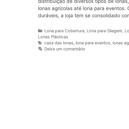
distribuição de diversos tipos de lo
lonas agrícolas até lona para eventos.
duráveis, a loja tem se consolidado c
Categorias
Lona para Cobertura
,
Lona para Silagem
,
Lo
Lonas Plásticas
Tags
casa das lonas
,
lona para eventos
,
lonas ag
Deixe um comentário