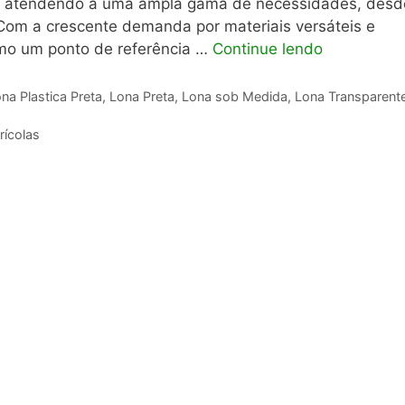
nas, atendendo a uma ampla gama de necessidades, desd
 Com a crescente demanda por materiais versáteis e
omo um ponto de referência …
Continue lendo
na Plastica Preta
,
Lona Preta
,
Lona sob Medida
,
Lona Transparent
rícolas