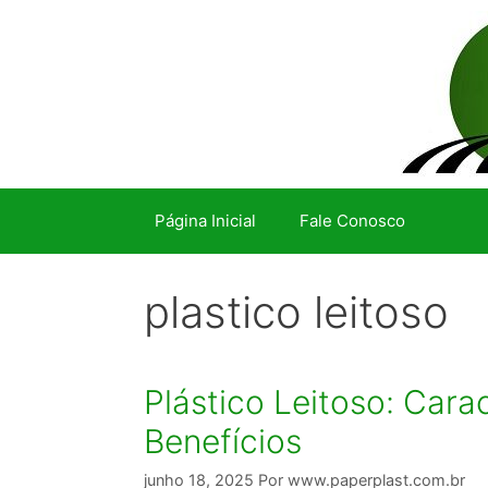
Pular
para
o
conteúdo
Página Inicial
Fale Conosco
plastico leitoso
Plástico Leitoso: Carac
Benefícios
junho 18, 2025
Por
www.paperplast.com.br